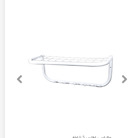
جالباسی اطلس 5 شاخه