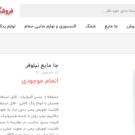
فروشگ
وش
جا مایع
شلنگ
اکسسوری و لوازم جانبی حمام
لوازم یدک
جا مایع نیلوفر
کد محصول: 41
اتمام موجودی
محفظه از جنس اكرولیك - قابل استفاد
همسان با انواع رنگ كاشی - قابل استف
قابلیت تعویض پمپ بدون نیاز به تعو
مکانیزم پمپ روان با تلمبه هیدرولیک
قیمت بسیار مناسب در مقایسه با محص
قابلیت تعویض پمپ در صورت خرابی یا
استفاده از بهترین مواد اویه ABS