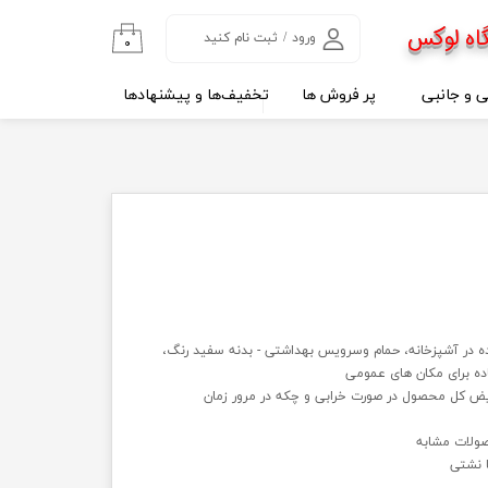
اه لوکس
ورود
/
ثبت نام کنید
۰
حساب کاربری من
ی و جانبی
پر فروش ها
تخفیف‌ها و پیشنهادها
تغییر گذر واژه
سفارشات
خروج از حساب
کاربری
ه در آشپزخانه، حمام وسرویس بهداشتی - بدنه سفید رنگ،
اده برای مكان های عمومی
یض کل محصول در صورت خرابی و چکه در مرور زمان
ولات مشابه
 نشتی