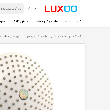
​جستجو
شیرآلات
علم دوش حمام
فلاش تانک
سرد
شیرآلات و لوازم بهداشتی لوکسو
سردوش
سردوش حمام سک