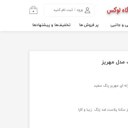
اه لوکس
ورود
/
ثبت نام کنید
۰
حساب کاربری من
ی و جانبی
پر فروش ها
تخفیف‌ها و پیشنهادها
تغییر گذر واژه
سفارشات
خروج از حساب
کاربری
مدل مهریز
ه ای مهریز رنگ سفید
سکنا پلاست ضد زنگ زیبا و کارا