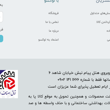
شتریان
​با لوکسو
به
سش‌های متداول
فروشگاه
رداندن کالا
تماس با ما
فرو
ده
درباره ما
ی
اعتماد به لوکسو
1666 141 0902
انها فقط با شماره
م تعطیل پذیرای شما عزیزان است​​​​​​​
ت محصولات و همچنین تحویل به موقع کالا پا به
‌‌ محصولات بهداشتی ساختمانی و با حذف واسطه ها و صد