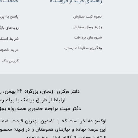
راهنمای خرید از فروشگاه
خدمات م
نحوه ثبت سفارش
پاسخ به پر
رویه ارسال سفارش
رویه‌های بازگ
شیوه‌های پرداخت
شرایط استفا
رهگیری سفارشات پستی
حریم خصوص
گزارش باگ
دفتر مرکزی : زنجان، بزرگراه 22 بهمن، روبروی هتل پیام نبش خیابان شاهد 6
​
ارتباط از طریق پیامک یا پیام رس
دفتر جهت مراجعه حضوری همه روزه بجز ایا
لوکسو مفتخر است که با تضمین بهترین قیمت، ضمان
این عرصه نهاده و نیاز‌‌‌‌‌‌‌‌های هموطنان را در زمینه‌
البته با حمایت از کالای ایرانی عرضه نماید.