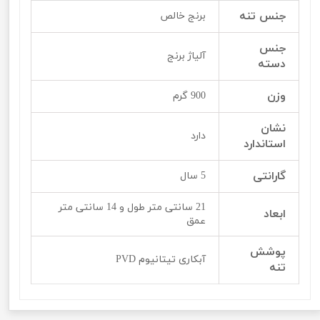
جنس تنه
برنج خالص
جنس
آلیاژ برنج
دسته
وزن
900 گرم
نشان
دارد
استاندارد
گارانتی
5 سال
21 سانتی متر طول و 14 سانتی متر
ابعاد
عمق
پوشش
آبکاری تیتانیوم PVD
تنه