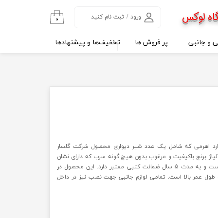
اه لوکس
ورود
/
ثبت نام کنید
۰
حساب کاربری من
ی و جانبی
پر فروش ها
تخفیف‌ها و پیشنهادها
تغییر گذر واژه
سفارشات
خروج از حساب
کاربری
ارد اهرمی که شامل یک عدد شیر دیواری محصول شرکت گلسار
یرآلات ساخته شده از 100 % آلیاژ برنج باکیفیت و مرغوب بدون هیچ گونه سرب که دارای نشان
استاندارد ایران و گواهینامه سلامت است و به مدت 5 سال ضمانت کتبی معتبر دارد. این محصول در
 و طول عمر بالا است. تمامی لوازم جانبی جهت نصب نیز در داخل