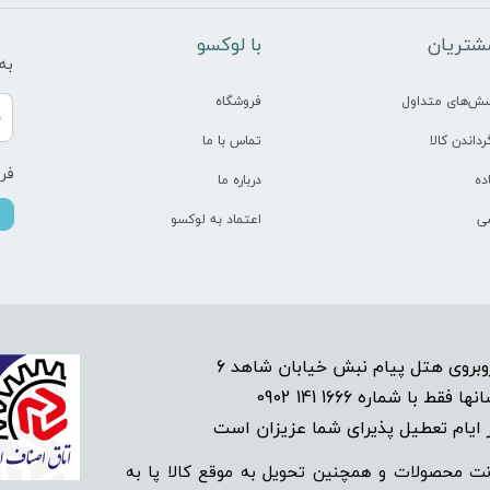
شتریان
​با لوکسو
به
سش‌های متداول
فروشگاه
رداندن کالا
تماس با ما
فرو
ده
درباره ما
ی
اعتماد به لوکسو
1666 141 0902
انها فقط با شماره
م تعطیل پذیرای شما عزیزان است​​​​​​​
ت محصولات و همچنین تحویل به موقع کالا پا به