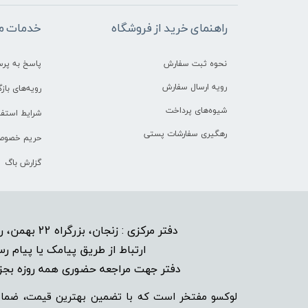
راهنمای خرید از فروشگاه
خدمات م
نحوه ثبت سفارش
پاسخ به پر
رویه ارسال سفارش
رویه‌های بازگ
شیوه‌های پرداخت
شرایط استفا
رهگیری سفارشات پستی
حریم خصوص
گزارش باگ
دفتر مرکزی : زنجان، بزرگراه 22 بهمن، روبروی هتل پیام نبش خیابان شاهد 6
​
ارتباط از طریق پیامک یا پیام رس
دفتر جهت مراجعه حضوری همه روزه بجز ایا
لوکسو مفتخر است که با تضمین بهترین قیمت، ضمان