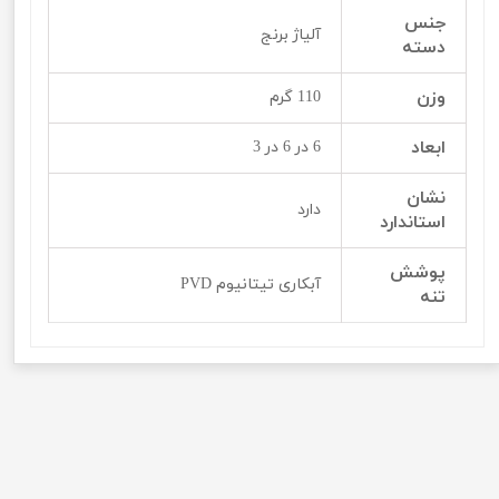
جنس
آلیاژ برنج
دسته
وزن
110 گرم
ابعاد
6 در 6 در 3
نشان
دارد
استاندارد
پوشش
آبکاری تیتانیوم PVD
تنه