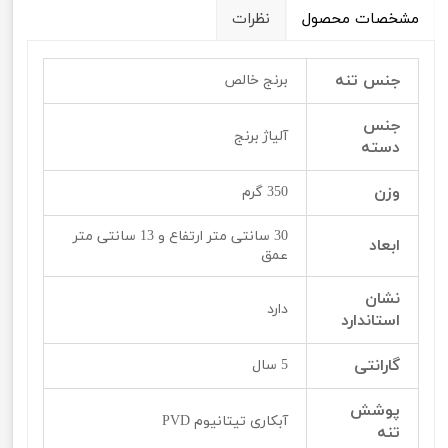
مشخصات محصول
نظرات
جنس تنه
برنج خالص
جنس
آلیاژ برنج
دسته
وزن
350 گرم
30 سانتی متر ارتفاع و 13 سانتی متر
ابعاد
عمق
نشان
دارد
استاندارد
گارانتی
5 سال
پوشش
آبکاری تیتانیوم PVD
تنه