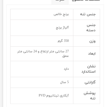
جنس تنه
برنج خالص
جنس
آلیاژ برنج
دسته
وزن
350 گرم
27 سانتی متر ارتفاع و 24 سانتی متر
ابعاد
عمق
نشان
دارد
استاندارد
گارانتی
5 سال
پوشش
آبکاری تیتانیوم PVD
تنه