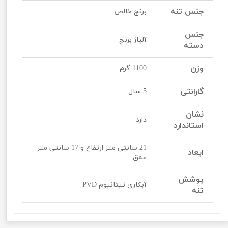
جنس تنه
برنج خالص
جنس
آلیاژ برنج
دسته
وزن
1100 گرم
گارانتی
5 سال
نشان
دارد
استاندارد
21 سانتی متر ارتفاع و 17 سانتی متر
ابعاد
عمق
پوشش
آبکاری تیتانیوم PVD
تنه