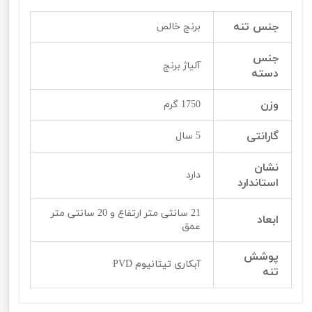
جنس تنه
برنج خالص
جنس
آلیاژ برنج
دسته
وزن
1750 گرم
گارانتی
5 سال
نشان
دارد
استاندارد
21 سانتی متر ارتفاع و 20 سانتی متر
ابعاد
عمق
پوشش
آبکاری تیتانیوم PVD
تنه