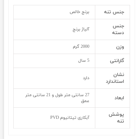
جنس تنه
برنج خالص
جنس
آلیاژ برنج
دسته
وزن
2000 گرم
گارانتی
5 سال
نشان
دارد
استاندارد
27 سانتی متر طول و 21 سانتی متر
ابعاد
عمق
پوشش
آبکاری تیتانیوم PVD
تنه