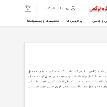
اه لوکس
ورود
/
ثبت نام کنید
۰
حساب کاربری من
ی و جانبی
پر فروش ها
تخفیف‌ها و پیشنهادها
تغییر گذر واژه
سفارشات
خروج از حساب
کاربری
 بامبو (قاجاری) کروم که شامل یک عدد شیر دیواری محصول
شرکت پپکو است. شیرآلات ساخته شده از 100 % آلیاژ برنج باکیفیت و مرغوب بدون هیچ گونه سرب که
دارای نشان استاندارد ایران و گواهینامه سلامت است و به مدت 5 سال ضمانت کتبی معتبر دارد. این
ارای دوام و طول عمر بالا است. تمامی لوازم جانبی جهت نصب نیز