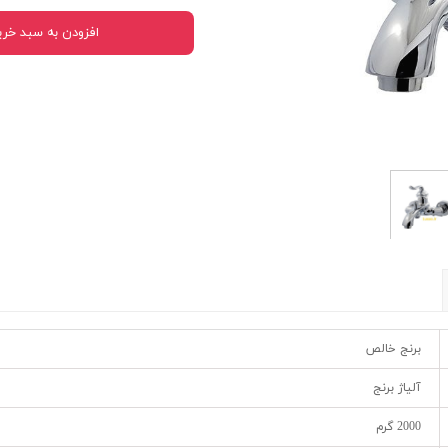
افزودن به سبد خری
برنج خالص
آلیاژ برنج
2000 گرم