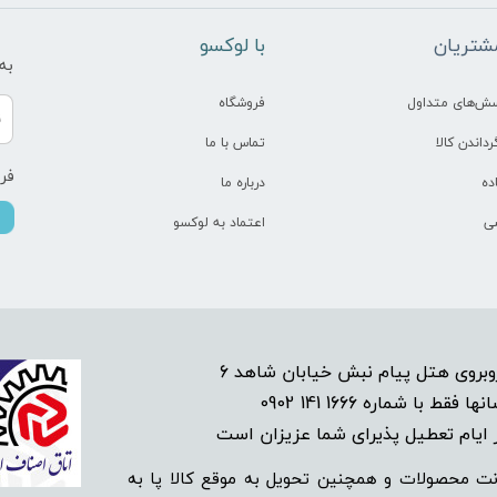
شتریان
​با لوکسو
به
سش‌های متداول
فروشگاه
رداندن کالا
تماس با ما
فرو
ده
درباره ما
ی
اعتماد به لوکسو
1666 141 0902
انها فقط با شماره
م تعطیل پذیرای شما عزیزان است​​​​​​​
ت محصولات و همچنین تحویل به موقع کالا پا به