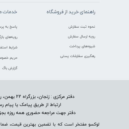
راهنمای خرید از فروشگاه
خدمات م
نحوه ثبت سفارش
پاسخ به پر
رویه ارسال سفارش
رویه‌های بازگ
شیوه‌های پرداخت
شرایط استفا
رهگیری سفارشات پستی
حریم خصوص
گزارش باگ
دفتر مرکزی : زنجان، بزرگراه 22 بهمن، روبروی هتل پیام نبش خیابان شاهد 6
​
ارتباط از طریق پیامک یا پیام رس
دفتر جهت مراجعه حضوری همه روزه بجز ایا
لوکسو مفتخر است که با تضمین بهترین قیمت، ضمان