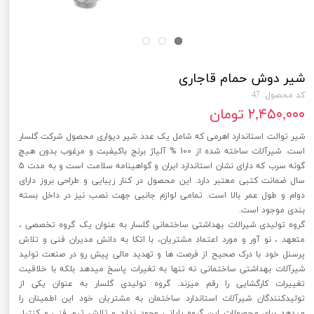
شیر دوش حمام قاجاری
کد محصول: 47
۲,۴۵۰,۰۰۰ تومان
شیر توالت استاندارد اهرمی که شامل یک عدد شیر دیواری محصول شرکت گلسار
است. شیرآلات ساخته شده از 100 % آلیاژ برنج باکیفیت و مرغوب بدون هیچ
گونه سرب که دارای نشان استاندارد ایران و گواهینامه سلامت است و به مدت 5
سال ضمانت کتبی معتبر دارد. این محصول در کنار زیبایی و طراحی بروز دارای
دوام و طول عمر بالا است. تمامی لوازم جانبی جهت نصب نیز در داخل بسته
بندی موجود است.
گروه تولیدی شیرالات بهداشتی ساختمانی گلسار به عنوان یک گروه تخصصی ،
متعهد ، نو آور و مورد اعتماد مشتریان، با اتکا به دانش مدیران فنی و تلاش
پرسنل خود با درک صحیح از فرصت ها و تهدید مالی پیش رو در صنعت تولید
شیرآلات بهداشتی ساختمانی نه تنها به تغیرات پاسخ میدهد بلکه با خلاقیت
تغییرات کارگشایی را رقم میزند. گروه تولیدی گلسار به عنوان یکی از
تولیدکنندگان شیرآلات استاندارد ساختمان به مشتریان خود این اطمینان را
میدهد برای محصولات این گروه پایانی وجود ندارد و تلاش تیم فنی و کنترل