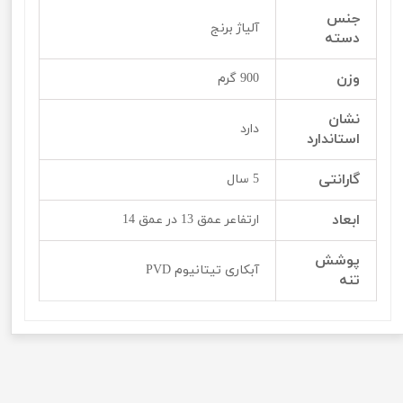
جنس
آلیاژ برنج
دسته
وزن
900 گرم
نشان
دارد
استاندارد
گارانتی
5 سال
ابعاد
ارتفاعر عمق 13 در عمق 14
پوشش
آبکاری تیتانیوم PVD
تنه