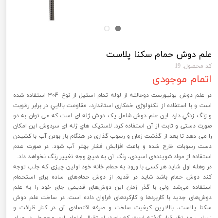
علم دوش حمام سکنا پلاست
کد محصول: 19
اتمام موجودی
در علم دوش يونيورست دوحالته از لوله تمام استیل از نوع 304 استفاده شده
است و با استفاده از تکنولوژی خمکاری استاندارد، مقاومت بالايي در برابر رطوبت
و زنگ زدگي دارد. اين علم دوش شامل يک دوش ژله ای است که می توان به دو
صورت دستی و ثابت از آن استفاده کرد. لاستيک هاي ژله ای سردوش اين امکان
را می دهد تا بعد از گذشت زمان و رسوب گذاری در هنگام باز بودن آب با کشيدن
دست رسوبات خارج شده و باعث افزايش فشار بهتر آب شود. در صورت عدم
استفاده از مواد شوينده‌ی اسيدی، رنگ آن به هيچ وجه تغيير رنگ نخواهد داد.
در وهله اول شاید هر کسی با ورود به حمام خانه خود اولین چیزی که جلب توجه
کند دوش حمام باشد شاید در قدیم از دوش حمام‌‌‌‌های ساده برای استحمام
استفاده می‌شد ولی با گذر زمان این دوش‌‌‌‌های قدیمی جای خود را به علم
دوش‌‌‌‌های جدید با کاربردها و کارکرد‌‌‌‌های فراوان داده است. در ساخت علم دوش
سکنا پلاست، بالاترین کیفیت ساخت و صرفه اقتصادی آن در کنار ظرافت و
زیبایی مد نظر قرار گرفته است که باعث استقبال فراوان این محصول در میان