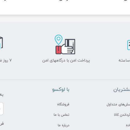
پرداخت امن با درگاههای امن
۷ روز ضمانت بازگشت
شتریان
​با لوکسو
به
سش‌های متداول
فروشگاه
رداندن کالا
تماس با ما
فرو
ده
درباره ما