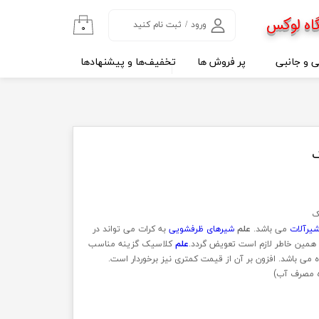
اه لوکس
ورود
/
ثبت نام کنید
۰
حساب کاربری من
ی و جانبی
پر فروش ها
تخفیف‌ها و پیشنهادها
تغییر گذر واژه
سفارشات
خروج از حساب
کاربری
ک
ک
یرآلات
می باشد.
علم
شیرهای ظرفشویی
به کرات می تواند در
 همین خاطر لازم است تعویض گردد.
علم
کلاسیک گزینه مناسب
می باشد. افزون بر آن از قیمت کمتری نیز برخوردار است.
ده مصرف آب)